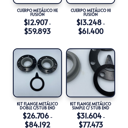
CUERPO METÁLICO HE
CUERPO METÁLICO HI
FUSIÓN
FUSIÓN
$
12.907
$
13.248
-
-
$
59.893
$
61.400
Rango
Rango
de
de
precios:
precios:
desde
desde
$12.907
$13.248
hasta
hasta
$59.893
$61.400
KIT FLANGE METÁLICO
KIT FLANGE METÁLICO
DOBLE C/STUB END
SIMPLE C/ STUB END
$
26.706
$
31.604
-
-
$
84.192
$
77.473
Rango
Rango