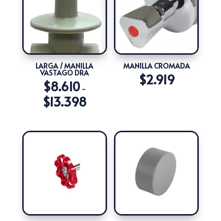
hasta
$20.265
LARGA / MANILLA
MANILLA CROMADA
VASTAGO DRA
$
2.919
$
8.610
-
$
13.398
Rango
de
precios:
desde
$8.610
hasta
$13.398