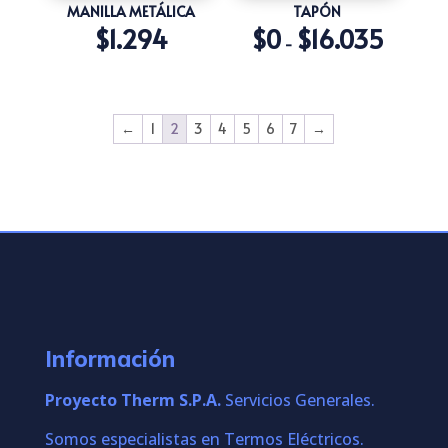
MANILLA METÁLICA
TAPÓN
$
1.294
$
0
$
16.035
Rango
-
de
precios:
desde
←
1
2
3
4
5
6
7
→
$0
hasta
$16.035
Información
Proyecto Therm S.P.A.
Servicios Generales.
Somos especialistas en Termos Eléctricos.