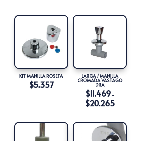
de
de
precios:
precios:
desde
desde
$26.706
$31.604
hasta
hasta
$84.192
$77.473
KIT MANILLA ROSETA
LARGA / MANILLA
CROMADA VASTAGO
$
5.357
DRA
$
11.469
-
$
20.265
Rango
de
precios:
desde
$11.469