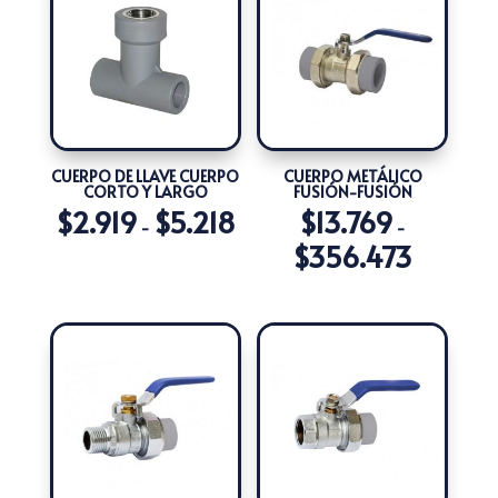
CUERPO DE LLAVE CUERPO
CUERPO METÁLICO
CORTO Y LARGO
FUSIÓN-FUSIÓN
$
2.919
$
5.218
$
13.769
Rango
-
-
$
356.473
de
Rango
precios:
de
desde
precios:
$2.919
desde
hasta
$13.769
$5.218
hasta
$356.473