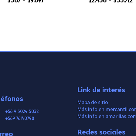
$
387
-
$
9.897
$
2.438
-
$
33.712
de
d
precios:
p
desde
d
$387
$
hasta
h
$9.897
$
Link de interés
léfonos
Mapa de sitio
Más info en mercantil.c
+56 9 5024 5032
Más info en amarillas.co
+569 76140798
Redes sociales
rreo