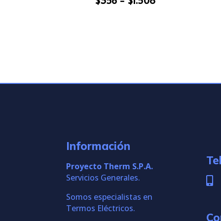
$
356
-
$
1.508
de
precios:
desde
$356
hasta
$1.508
Información
Te
Proyecto Therm S.P.A.
Servicios Generales.

Somos especialistas en
Termos Eléctricos.
Co