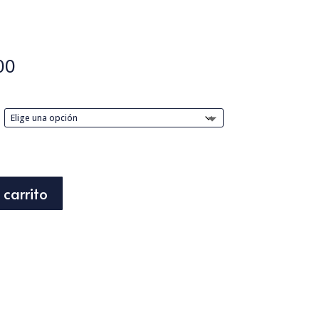
Rango
00
de
precios:
desde
$13.248
hasta
$61.400
 carrito