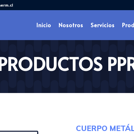
erm.cl
Búsqueda
de
productos
Inicio
Nosotros
Servicios
Pro
PRODUCTOS PP
CUERPO METÁL