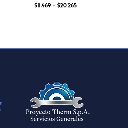
Rango
$
11.469
-
$
20.265
e
de
recios:
precios:
esde
desde
2.438
$11.469
asta
hasta
33.712
$20.265
om
m