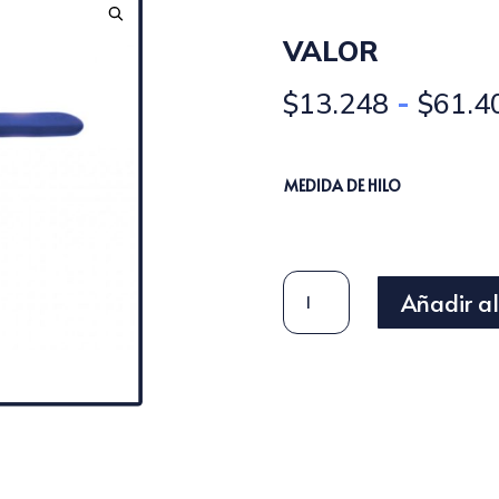
VALOR
-
$
13.248
$
61.4
MEDIDA DE HILO
CUERPO
Añadir al
METÁLICO
HI
FUSIÓN
CANTIDAD