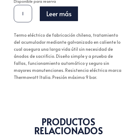
Disponible para reserva
TERMO
Leer más
ELÉCTRICO
GALVANIZADO
80
Termo eléctrico de fabricación chilena, tratamiento
LITROS
del acumulador mediante galvanizado en caliente lo
220V
cual asegura una larga vida útil sin necesidad de
1,5
ánodos de sacrificio. Diseño simple y a prueba de
KW
fallas, funcionamiento automático y seguro sin
MURAL
mayores manutenciones. Resistencia eléctrica marca
CANTIDAD
Thermowatt Italia. Presión máxima 9 bar.
PRODUCTOS
RELACIONADOS