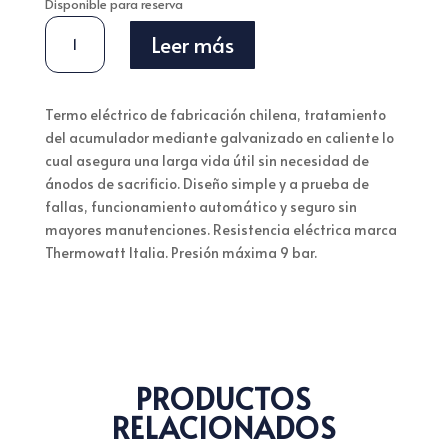
Disponible para reserva
TERMO
Leer más
ELÉCTRICO
GALVANIZADO
400
Termo eléctrico de fabricación chilena, tratamiento
LITROS
del acumulador mediante galvanizado en caliente lo
220V
cual asegura una larga vida útil sin necesidad de
4,5
ánodos de sacrificio. Diseño simple y a prueba de
KW
fallas, funcionamiento automático y seguro sin
PIE
mayores manutenciones. Resistencia eléctrica marca
CANTIDAD
Thermowatt Italia. Presión máxima 9 bar.
PRODUCTOS
RELACIONADOS