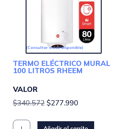
(Consultar stock disponible)
TERMO ELÉCTRICO MURAL
100 LITROS RHEEM
VALOR
El
El
$
340.572
$
277.990
precio
precio
original
actual
era:
es:
TERMO
Añadir al carrito
$340.572.
$277.990.