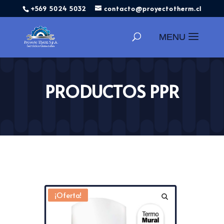
+569 5024 5032
contacto@proyectotherm.cl
Búsqueda
de
productos
PRODUCTOS PPR
¡Oferta!