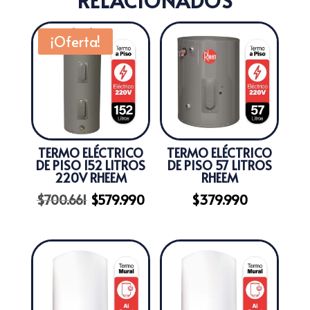
RELACIONADOS
¡Oferta!
TERMO ELÉCTRICO
TERMO ELÉCTRICO
DE PISO 152 LITROS
DE PISO 57 LITROS
220V RHEEM
RHEEM
El
El
$
700.661
$
579.990
$
379.990
precio
precio
original
actual
era:
es:
$700.661.
$579.990.