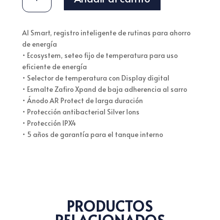
ELÉCTRICO
MURAL
100
AI Smart, registro inteligente de rutinas para ahorro
LITROS
de energía
RHEEM
• Ecosystem, seteo fijo de temperatura para uso
CANTIDAD
eficiente de energía
• Selector de temperatura con Display digital
• Esmalte Zafiro Xpand de baja adherencia al sarro
• Ánodo AR Protect de larga duración
• Protección antibacterial Silver Ions
• Protección IPX4
• 5 años de garantía para el tanque interno
PRODUCTOS