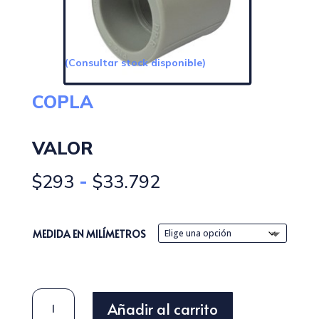
(Consultar stock disponible)
COPLA
VALOR
Rango
-
$
293
$
33.792
de
precios:
desde
MEDIDA EN MILÍMETROS
$293
hasta
$33.792
COPLA
Añadir al carrito
CANTIDAD