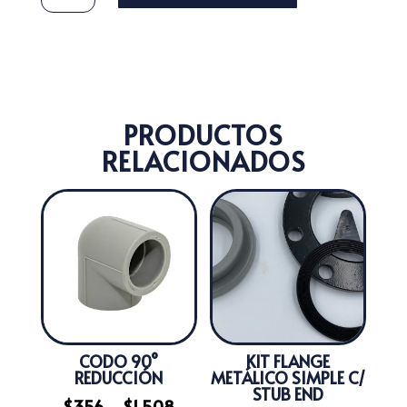
PRODUCTOS
RELACIONADOS
CODO 90°
KIT FLANGE
REDUCCIÓN
METÁLICO SIMPLE C/
STUB END
Rango
$
356
-
$
1.508